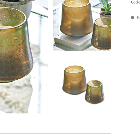
Codic
Es