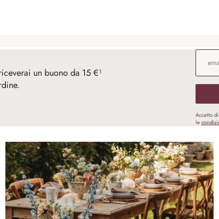
Indirizz
 riceverai un buono da 15 €¹
rdine.
Accetto d
le
condizi