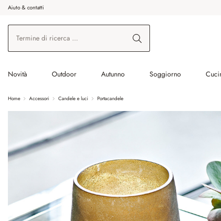
Aiuto & contatti
na al contenuto principale
Vai alla ricerca
Vai alla navigazione principale
Novità
Outdoor
Autunno
Soggiorno
Cuci
Home
Accessori
Candele e luci
Portacandele