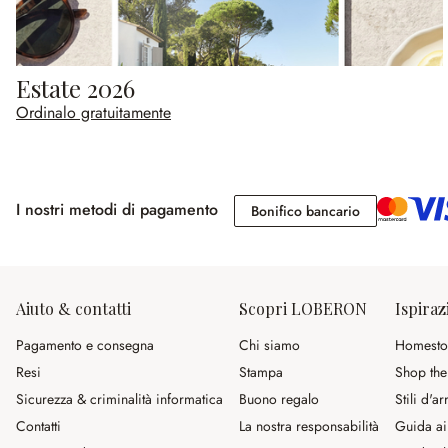
Estate 2026
Ordinalo gratuitamente
I nostri metodi di pagamento
Bonifico banc
Bonifico bancario
Aiuto & contatti
Scopri LOBERON
Ispiraz
Pagamento e consegna
Chi siamo
Homesto
Resi
Stampa
Shop the
Sicurezza & criminalità informatica
Buono regalo
Stili d'a
Contatti
La nostra responsabilità
Guida ai