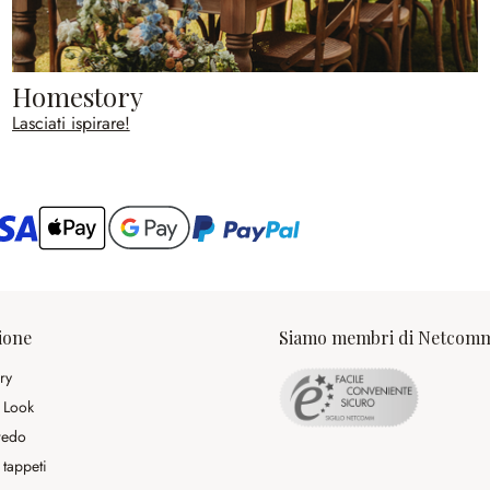
Homestory
Lasciati ispirare!
ario
ione
Siamo membri di Netcom
ry
 Look
rredo
 tappeti