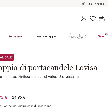
15 €¹ in regalo
Hai 0 pro
Il
bambini
-2
(ri
Accessori
Tessili e tappeti
Sale
oppia di portacandele Lovisa
 armonioso.
Finitura opaca sul vetro.
Uso versatile.
95 €
24,95 €
(risparmio 32.06%)
o IVA inclusa, esclusi costi di spedizione.