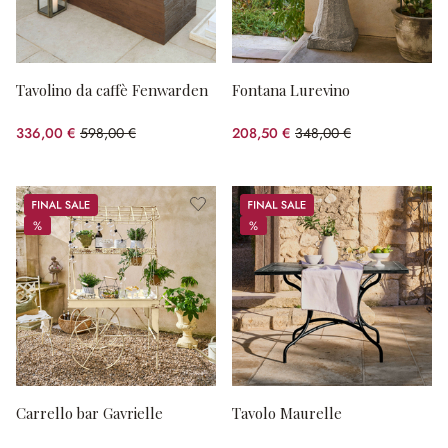
Tavolino da caffè Fenwarden
Fontana Lurevino
336,00 €
598,00 €
208,50 €
348,00 €
(risparmio 43.81%)
(risparmio 40.09%)
Sale
Sale
%
%
%
%
Carrello bar Gavrielle
Tavolo Maurelle