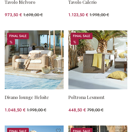
Tavolo Melvoro
Tavolo Calerio
973,50 €
1.698,00 €
1.123,50 €
1.998,00 €
(risparmio 42.67%)
(risparmio 43.77%)
Sale
Sale
%
%
%
%
Divano lounge Heloite
Poltrona Lesmont
1.048,50 €
1.998,00 €
448,50 €
798,00 €
(risparmio 47.52%)
(risparmio 43.8%)
Sale
Sale