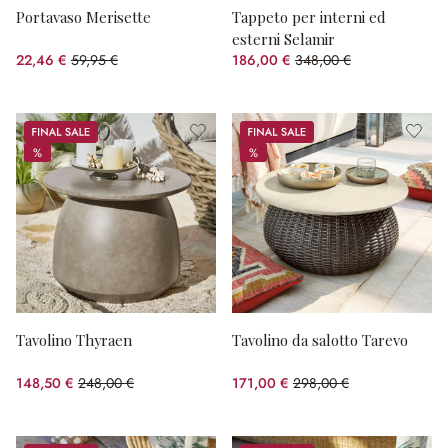
Portavaso Merisette
Tappeto per interni ed
esterni Selamir
22,46 €
59,95 €
186,00 €
348,00 €
(risparmio 62.54%)
(risparmio 46.55%)
Sale
Sale
%
%
%
%
Tavolino Thyraen
Tavolino da salotto Tarevo
148,50 €
248,00 €
171,00 €
298,00 €
(risparmio 40.12%)
(risparmio 42.62%)