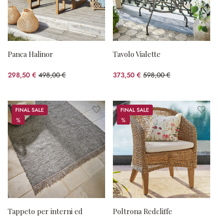
Panca Halinor
Tavolo Vialette
298,50 €
498,00 €
373,50 €
598,00 €
(risparmio 40.06%)
(risparmio 37.54%)
Sale
Sale
%
%
%
%
Tappeto per interni ed
Poltrona Redcliffe