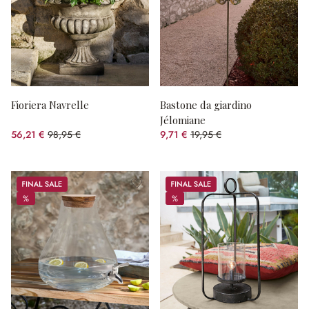
Fioriera Navrelle
Bastone da giardino
Jélomiane
56,21 €
98,95 €
9,71 €
19,95 €
(risparmio 43.19%)
(risparmio 51.33%)
Sale
Sale
%
%
%
%