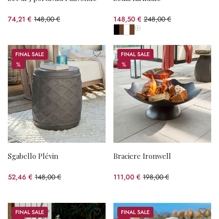
74,21 €
148,00 €
148,50 €
248,00 €
(risparmio 49.86%)
(risparmio 40.12%)
Mostra tutti i colori
Sale
Sale
%
%
%
%
Sgabello Plévin
Braciere Ironwell
52,46 €
148,00 €
111,00 €
198,00 €
(risparmio 64.55%)
(risparmio 43.94%)
Sale
Sale