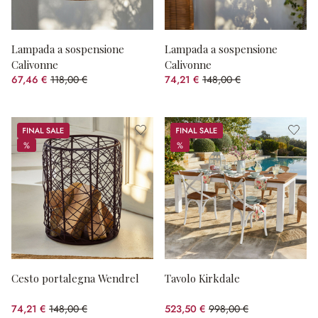
Lampada a sospensione
Lampada a sospensione
Calivonne
Calivonne
67,46 €
118,00 €
74,21 €
148,00 €
(risparmio 42.83%)
(risparmio 49.86%)
Sale
Sale
%
%
%
%
Cesto portalegna Wendrel
Tavolo Kirkdale
74,21 €
148,00 €
523,50 €
998,00 €
(risparmio 49.86%)
(risparmio 47.55%)