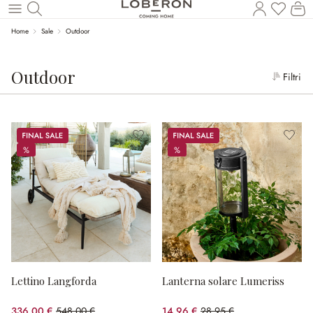
Il
Torna al contenuto principale
Home
Sale
Outdoor
Outdoor
Filtri
Sale
Sale
%
%
%
%
Lettino Langforda
Lanterna solare Lumeriss
336,00 €
548,00 €
14,96 €
28,95 €