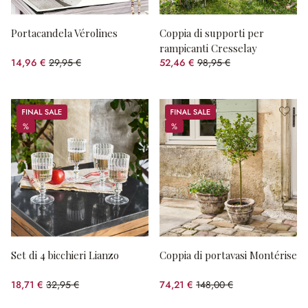
Portacandela Vérolines
Coppia di supporti per
rampicanti Cresselay
14,96 €
29,95 €
52,46 €
98,95 €
(risparmio 50.05%)
(risparmio 46.98%)
Sale
Sale
%
%
%
%
Set di 4 bicchieri Lianzo
Coppia di portavasi Montérise
18,71 €
32,95 €
74,21 €
148,00 €
(risparmio 43.22%)
(risparmio 49.86%)