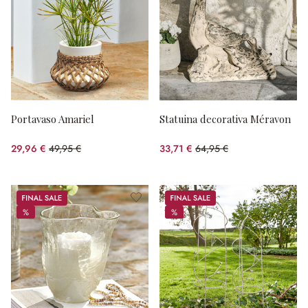
Portavaso Amariel
Statuina decorativa Méravon
29,96 €
49,95 €
33,71 €
64,95 €
(risparmio 40.02%)
(risparmio 48.1%)
Sale
Sale
%
%
%
%