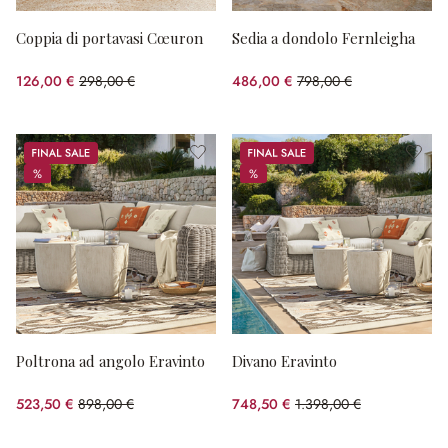
Coppia di portavasi Cœuron
Sedia a dondolo Fernleigha
126,00 €
298,00 €
486,00 €
798,00 €
(risparmio 57.72%)
(risparmio 39.1%)
Sale
Sale
%
%
%
%
Poltrona ad angolo Eravinto
Divano Eravinto
523,50 €
898,00 €
748,50 €
1.398,00 €
(risparmio 41.7%)
(risparmio 46.46%)