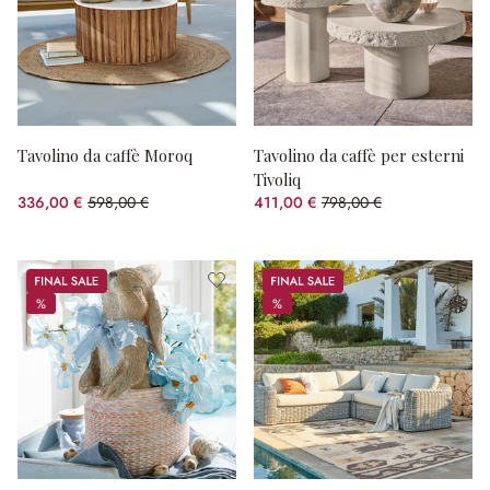
Tavolino da caffè Moroq
Tavolino da caffè per esterni
Tivoliq
336,00 €
598,00 €
411,00 €
798,00 €
(risparmio 43.81%)
(risparmio 48.5%)
Sale
Sale
%
%
%
%