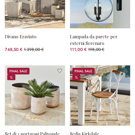
Divano Eravinto
Lampada da parete per
esterni Serenaro
748,50 €
1.398,00 €
111,00 €
198,00 €
(risparmio 46.46%)
(risparmio 43.94%)
Sale
Sale
%
%
%
%
Set di 3 portavasi Palivonde
Sedia Kirkdale