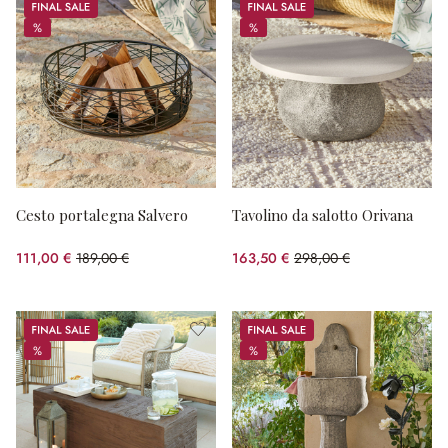
Sale
Sale
%
%
%
%
Cesto portalegna Salvero
Tavolino da salotto Orivana
111,00 €
189,00 €
163,50 €
298,00 €
(risparmio 41.27%)
(risparmio 45.13%)
Sale
Sale
%
%
%
%