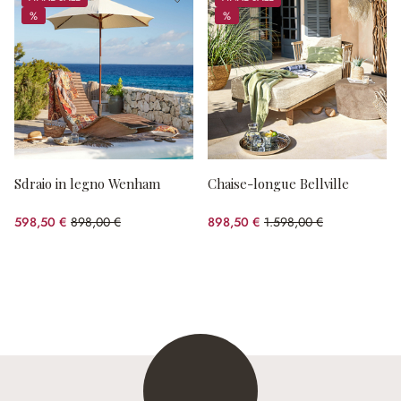
%
%
%
%
Sdraio in legno Wenham
Chaise-longue Bellville
598,50 €
898,00 €
898,50 €
1.598,00 €
(risparmio 33.35%)
(risparmio 43.77%)