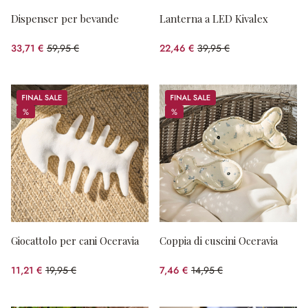
Dispenser per bevande
Lanterna a LED Kivalex
33,71 €
59,95 €
22,46 €
39,95 €
(risparmio 43.77%)
(risparmio 43.78%)
Sale
Sale
%
%
%
%
Giocattolo per cani Oceravia
Coppia di cuscini Oceravia
11,21 €
19,95 €
7,46 €
14,95 €
(risparmio 43.81%)
(risparmio 50.1%)