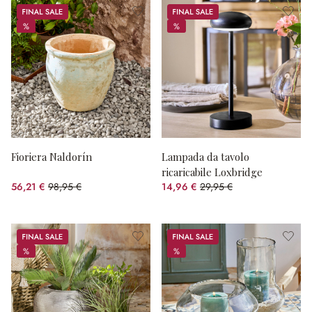
Sale
Sale
%
%
%
%
Fioriera Naldorín
Lampada da tavolo
ricaricabile Loxbridge
56,21 €
98,95 €
14,96 €
29,95 €
(risparmio 43.19%)
(risparmio 50.05%)
Sale
Sale
%
%
%
%