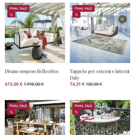
Sale
Sale
%
%
%
%
Divano sospeso Bellecôtes
Tappeto per esterni e interni
Daly
673,50 €
1.998,00 €
74,21 €
138,00 €
(risparmio 66.29%)
(risparmio 46.22%)
Sale
Sale
%
%
%
%