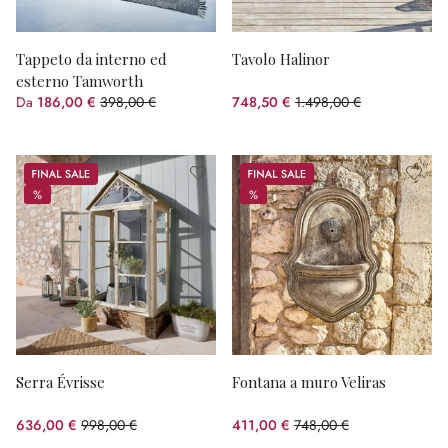
Tappeto da interno ed
Tavolo Halinor
esterno Tamworth
Da
186,00 €
398,00 €
748,50 €
1.498,00 €
(risparmio 53.27%)
(risparmio 50.03%)
Sale
Sale
%
%
%
%
Serra Évrisse
Fontana a muro Veliras
636,00 €
998,00 €
411,00 €
748,00 €
(risparmio 36.27%)
(risparmio 45.05%)