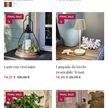
(risparmio 38.69%)
(risparmio 48.32%)
Mostra tutti i colori
Sale
Sale
%
%
%
%
Lanterna Orsémine
Lampada da tavolo
ricaricabile Tenari
74,21 €
128,00 €
14,96 €
26,95 €
(risparmio 42.02%)
(risparmio 44.49%)
Sale
Sale
%
%
%
%