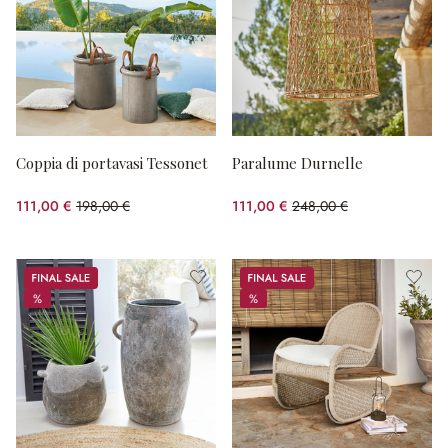
Coppia di portavasi Tessonet
Paralume Durnelle
111,00 €
198,00 €
111,00 €
248,00 €
(risparmio 43.94%)
(risparmio 55.24%)
Sale
Sale
%
%
%
%