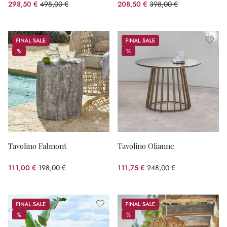
298,50 €
498,00 €
208,50 €
398,00 €
(risparmio 40.06%)
(risparmio 47.61%)
Sale
Sale
%
%
%
%
Tavolino Falmont
Tavolino Olianne
111,00 €
198,00 €
111,75 €
248,00 €
(risparmio 43.94%)
(risparmio 54.94%)
Sale
Sale
%
%
%
%