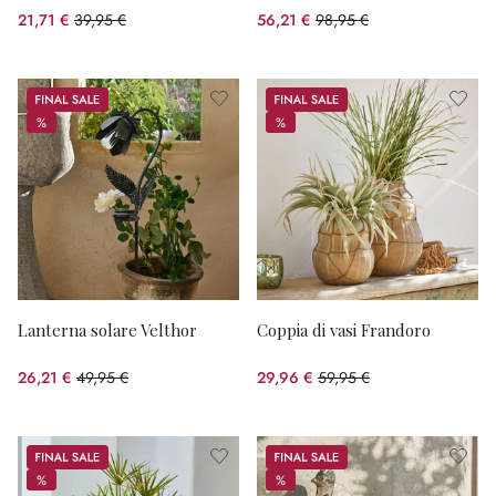
21,71 €
39,95 €
56,21 €
98,95 €
(risparmio 45.66%)
(risparmio 43.19%)
Sale
Sale
%
%
%
%
Lanterna solare Velthor
Coppia di vasi Frandoro
26,21 €
49,95 €
29,96 €
59,95 €
(risparmio 47.53%)
(risparmio 50.03%)
Sale
Sale
%
%
%
%