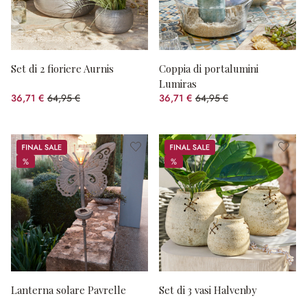
Set di 2 fioriere Aurnis
Coppia di portalumini
Lumiras
36,71 €
64,95 €
36,71 €
64,95 €
(risparmio 43.48%)
(risparmio 43.48%)
Sale
Sale
%
%
%
%
Lanterna solare Pavrelle
Set di 3 vasi Halvenby