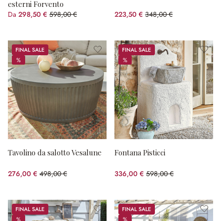
esterni Forvento
Da
298,50 €
598,00 €
223,50 €
348,00 €
(risparmio 50.08%)
(risparmio 35.78%)
Sale
Sale
%
%
%
%
Tavolino da salotto Vesalune
Fontana Pisticci
276,00 €
498,00 €
336,00 €
598,00 €
(risparmio 44.58%)
(risparmio 43.81%)
Sale
Sale
%
%