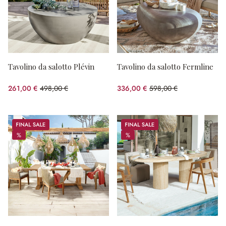
Tavolino da salotto Plévin
Tavolino da salotto Fermline
261,00 €
498,00 €
336,00 €
598,00 €
(risparmio 47.59%)
(risparmio 43.81%)
Sale
Sale
%
%
%
%