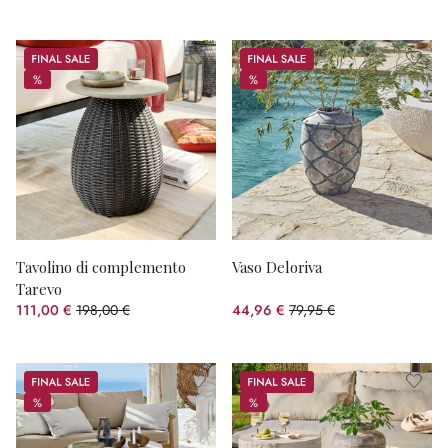
Sale
Sale
%
%
%
%
Tavolino di complemento
Vaso Deloriva
Tarevo
111,00 €
198,00 €
44,96 €
79,95 €
(risparmio 43.94%)
(risparmio 43.76%)
Sale
Sale
%
%
%
%