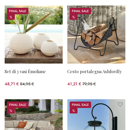
Sale
Sale
%
%
%
%
Set di 3 vasi Émoliane
Cesto portalegna Ashfordly
48,71 €
84,95 €
41,21 €
79,95 €
(risparmio 42.66%)
(risparmio 48.46%)
Sale
Sale
%
%
%
%