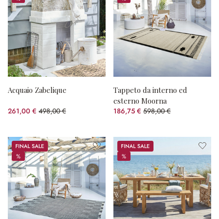
%
%
Acquaio Zabelique
Tappeto da interno ed
esterno Moorna
261,00 €
498,00 €
186,75 €
598,00 €
(risparmio 47.59%)
(risparmio 68.77%)
Sale
Sale
%
%
%
%