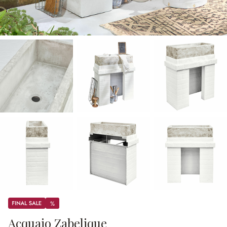
Sale
%
%
Acquaio Zabelique