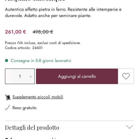
Autentico effetto pietra in ferro.
Resistente alle intemperie e
durevole.
Adatto anche per seminare piante.
261,00 €
498,00 €
(risparmio 47.59%)
Prezzo IVA inclusa, esclusi costi di spedizione.
Codice articolo:
24601
Consegna in 5-8 giorni lavorativi
Quantità prodotto: inserisci il valore desiderato o utilizz
Aggiung
Aggiungi al carrello
Supplemento piccoli mobili
Reso gratuito
Dettagli del prodotto