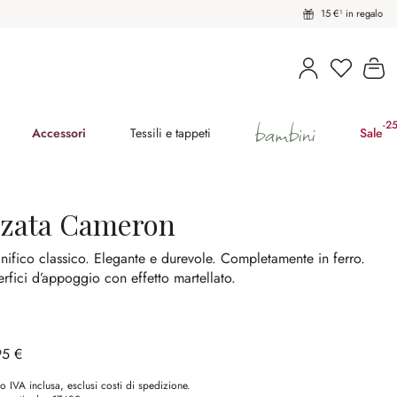
15 €¹ in regalo
Hai 0 pro
Il
bambini
-2
(ri
Accessori
Tessili e tappeti
Sale
lzata Cameron
ifico classico.
Elegante e durevole.
Completamente in ferro.
rfici d’appoggio con effetto martellato.
95 €
o IVA inclusa, esclusi costi di spedizione.