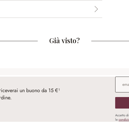
Già visto?
Indirizz
 riceverai un buono da 15 €¹
rdine.
Accetto d
le
condizi