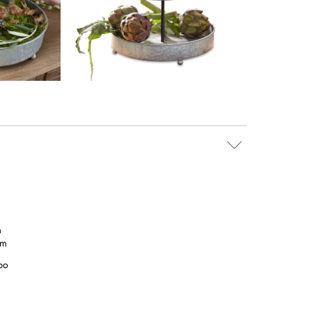
m
cm
bo