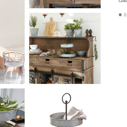
Codic
Es