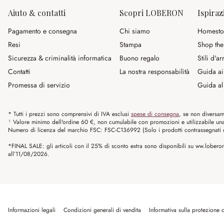
Aiuto & contatti
Scopri LOBERON
Ispiraz
Pagamento e consegna
Chi siamo
Homesto
Resi
Stampa
Shop the
Sicurezza & criminalità informatica
Buono regalo
Stili d'a
Contatti
La nostra responsabilità
Guida ai
Promessa di servizio
Guida al 
* Tutti i prezzi sono comprensivi di IVA esclusi
spese di consegna
, se non diversam
¹ Valore minimo dell'ordine 60 €, non cumulabile con promozioni e utilizzabile una s
Numero di licenza del marchio FSC: FSC-C136992 (Solo i prodotti contrassegnati co
*FINAL SALE: gli articoli con il 25% di sconto extra sono disponibili su ww.loberon.
all’11/08/2026.
Informazioni legali
Condizioni generali di vendita
Informativa sulla protezione d