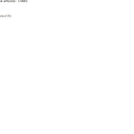
e articolo:
17480
aurito