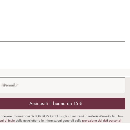
o e-mail
*
Assicurati il buono da 15 €
i ricevere informazioni da LOBERON GmbH sugli ultimi trend in materia d’arredo. Qui trovi
oni di invio
della newsletter e le informazioni generali sulla
protezione dei dati personali
.