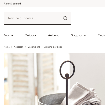
Aiuto & contatti
na al contenuto principale
Vai alla ricerca
Vai alla navigazione principale
Novità
Outdoor
Autunno
Soggiorno
Cuci
Home
Accessori
Decorazione
Alzatine per dolci