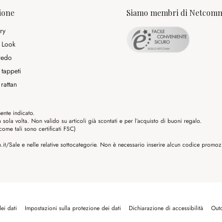
ione
Siamo membri di Netcom
ry
 Look
rredo
 tappeti
rattan
ente indicato.
ola volta. Non valido su articoli già scontati e per l’acquisto di buoni regalo.
me tali sono certificati FSC)
it/Sale e nelle relative sottocategorie. Non è necessario inserire alcun codice promozio
ei dati
Impostazioni sulla protezione dei dati
Dichiarazione di accessibilità
Out