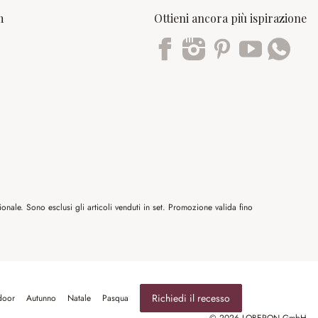
m
Ottieni ancora più ispirazione
Trustpilot
nale. Sono esclusi gli articoli venduti in set. Promozione valida fino
Richiedi il recesso
door
Autunno
Natale
Pasqua