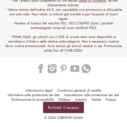
* Tutti i prezzi sono comprensivi di IVA esclusi
spese di consegna
, se non
diversamente indicato.
¹ Valore minimo dell'ordine 60 €, non cumulabile con promozioni e utilizzabile
una sola volta. Non valido su articoli già scontati e per l’acquisto di buoni
regalo.
Numero di licenza del marchio FSC: FSC-C136992 (Solo i prodotti
contrassegnati come tali sono certificati FSC)
*FINAL SALE: gli articoli con il 25% di sconto extra sono disponibili su
ww.loberon.it/Sale e nelle relative sottocategorie. Non è necessario inserire
alcun codice promozionale. Sono esclusi gli articoli venduti in set. Promozione
valida fino all’11/08/2026.
Trustpilot
Informazioni legali
Condizioni generali di vendita
Informativa sulla protezione dei dati
Impostazioni sulla protezione dei dati
Dichiarazione di accessibilità
Outdoor
Autunno
Natale
Pasqua
Richiedi il recesso
© 2026 LOBERON GmbH