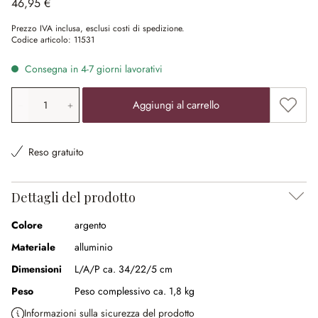
46,95 €
Prezzo IVA inclusa, esclusi costi di spedizione.
Codice articolo:
11531
Consegna in 4-7 giorni lavorativi
Quantità prodotto: inserisci il valore desiderato o utilizz
Aggiung
Aggiungi al carrello
Reso gratuito
Dettagli del prodotto
Colore
argento
Materiale
alluminio
Dimensioni
L/A/P ca. 34/22/5 cm
Peso
Peso complessivo ca. 1,8 kg
Informazioni sulla sicurezza del prodotto