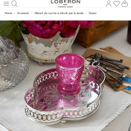
Hai 0 p
Il
Torna al contenuto principale
Home
Accessori
Utensili da cucina e articoli per la tavola
Vassoi