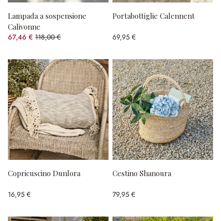
Lampada a sospensione
Portabottiglie Calennent
Calivonne
67,46 €
118,00 €
69,95 €
(risparmio 42.83%)
Copricuscino Dunlora
Cestino Shanoura
16,95 €
79,95 €