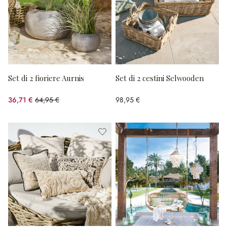
Set di 2 fioriere Aurnis
Set di 2 cestini Selwooden
36,71 €
64,95 €
98,95 €
(risparmio 43.48%)