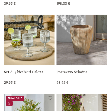
39,95 €
198,00 €
Set di 4 bicchieri Caleza
Portavaso Selavina
29,95 €
98,95 €
Sale
%
%