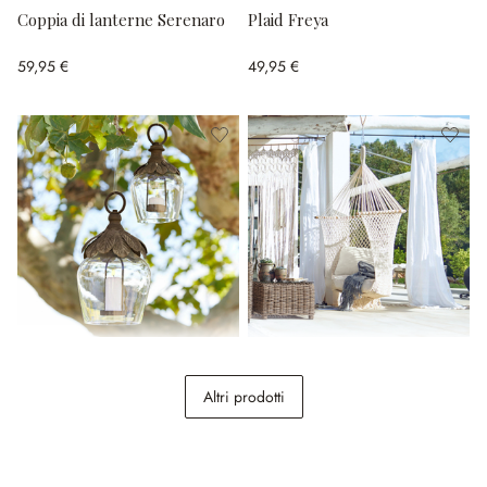
Coppia di lanterne Serenaro
Plaid Freya
59,95 €
49,95 €
Coppia di lanterne a
Poltrona sospesa Raffaelle
sospensione Tourillan
Altri prodotti
54,95 €
268,00 €