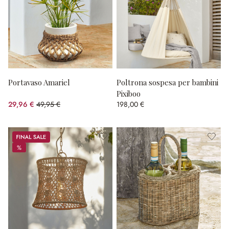
Portavaso Amariel
Poltrona sospesa per bambini
Pixiboo
29,96 €
49,95 €
198,00 €
(risparmio 40.02%)
Sale
%
%