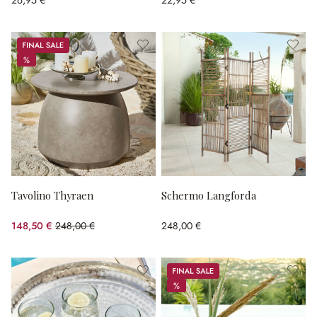
Sale
%
%
Tavolino Thyraen
Schermo Langforda
148,50 €
248,00 €
248,00 €
(risparmio 40.12%)
Sale
%
%