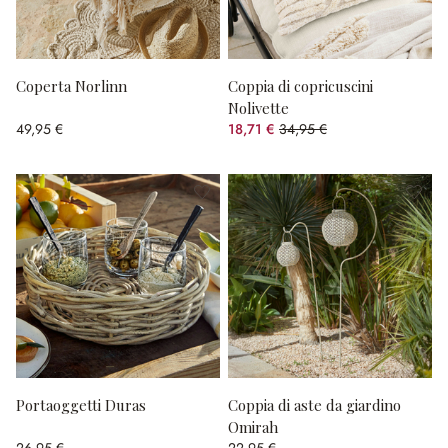
Coperta Norlinn
Coppia di copricuscini
Nolivette
49,95 €
18,71 €
34,95 €
(risparmio 46.47%)
Portaoggetti Duras
Coppia di aste da giardino
Omirah
26,95 €
22,95 €