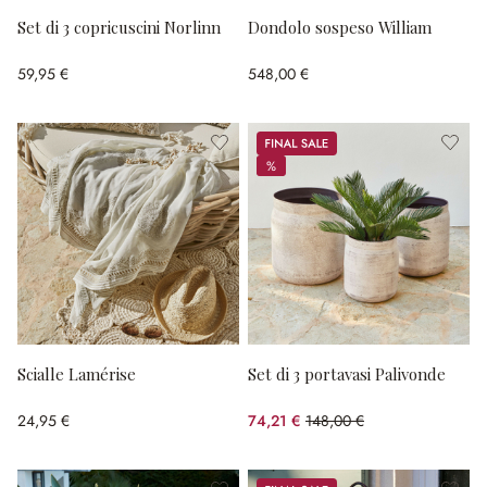
Set di 3 copricuscini Norlinn
Dondolo sospeso William
59,95 €
548,00 €
Sale
%
%
Scialle Lamérise
Set di 3 portavasi Palivonde
24,95 €
74,21 €
148,00 €
(risparmio 49.86%)