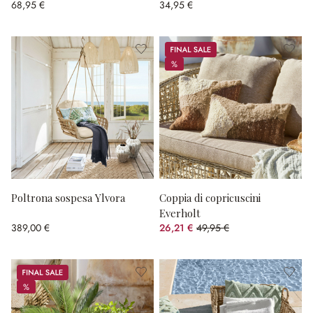
68,95 €
34,95 €
Sale
%
%
Poltrona sospesa Ylvora
Coppia di copricuscini
Everholt
389,00 €
26,21 €
49,95 €
(risparmio 47.53%)
Sale
%
%