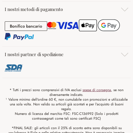
I nostri metodi di pagamento
Bonifico bancario
Bonifico bancario
I nostri partner di spedizione
* Tutti i prezzi sono comprensivi di IVA esclusi
spese di consegna
, se non
diversamente indicato.
¹ Valore minimo dell'ordine 60 €, non cumulabile con promozioni e utilizzabile
una sola volta. Non valido su articoli già scontati e per l’acquisto di buoni
regalo.
Numero di licenza del marchio FSC: FSC-C136992 (Solo i prodotti
contrassegnati come tali sono certificati FSC)
*FINAL SALE: gli articoli con il 25% di sconto extra sono disponibili su
ww.loberon.it/Sale e nelle relative sottocategorie. Non è necessario inserire