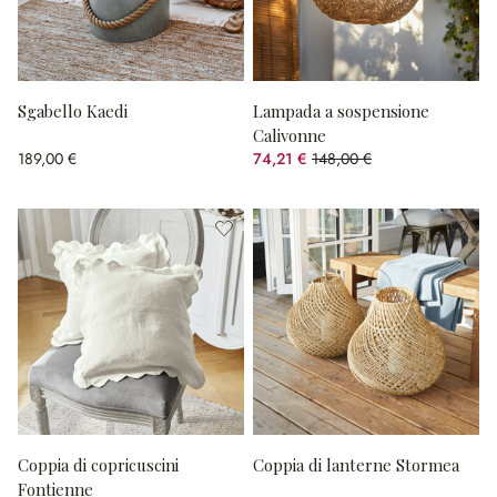
Sgabello Kaedi
Lampada a sospensione
Calivonne
189,00 €
74,21 €
148,00 €
(risparmio 49.86%)
Coppia di copricuscini
Coppia di lanterne Stormea
Fontienne