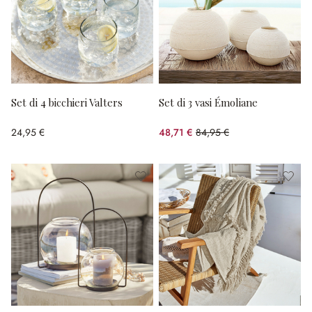
Set di 4 bicchieri Valters
Set di 3 vasi Émoliane
24,95 €
48,71 €
84,95 €
(risparmio 42.66%)