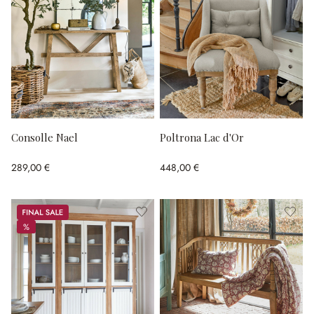
Consolle Nael
Poltrona Lac d'Or
289,00 €
448,00 €
Sale
%
%