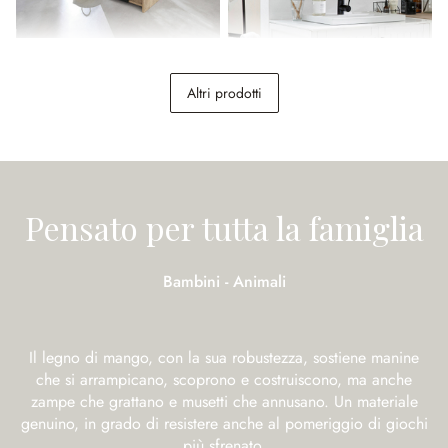
Set di 5 mobili da cucina
Specchio Taylors Island
Oakland
Altri prodotti
5.598,00 €
189,00 €
Pensato per tutta la famiglia
Bambini - Animali
Il legno di mango, con la sua robustezza, sostiene manine
che si arrampicano, scoprono e costruiscono, ma anche
zampe che grattano e musetti che annusano. Un materiale
genuino, in grado di resistere anche al pomeriggio di giochi
più sfrenato.