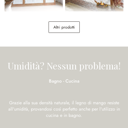
Credenza Isaverny
Panchina Merveillant
Altri prodotti
1.498,50 €
2.998,00 €
598,00 €
(risparmio 50.02%)
Umidità? Nessun problema!
Bagno - Cucina
Grazie alla sua densità naturale, il legno di mango resiste
all'umidità, provandosi così perfetto anche per l'utilizzo in
cucina e in bagno.