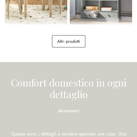
Tavolino per bambini Sourila
Scaffale Vaurillon
Altri prodotti
268,00 €
798,00 €
Comfort domestico in ogni
dettaglio
Accessori
Spesso sono i dettagli a rendere speciale una casa. Una