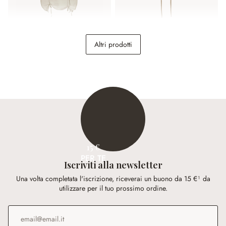
Tendina a vetro Darice
Tendina Febe
Altri prodotti
34,95 €
39,95 €
15 €
PER TE
Iscriviti alla newsletter
Una volta completata l'iscrizione, riceverai un buono da 15 €¹ da
utilizzare per il tuo prossimo ordine.
Indirizzo e-mail
*