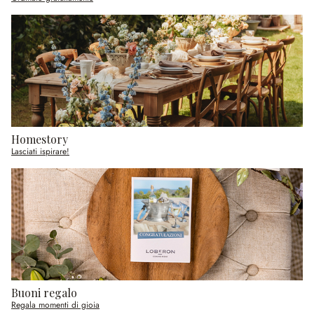
Homestory
Lasciati ispirare!
Buoni regalo
Regala momenti di gioia