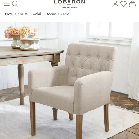
Il
Torna al contenuto principale
Home
Cucina
Mobili
Sedute
Sedie