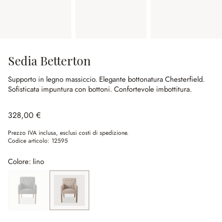
Sedia Betterton
Supporto in legno massiccio.
Elegante bottonatura Chesterfield.
Sofisticata impuntura con bottoni.
Confortevole imbottitura.
328,00 €
Prezzo IVA inclusa, esclusi costi di spedizione.
Codice articolo:
12595
Colore: lino
grigio
(Quest'opzione non è al momento disponibile.)
lino