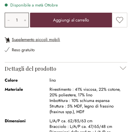
Disponibile a metà Ottobre
Quantità prodotto: inserisci il valore desiderato o utilizz
Aggiung
Aggiungi al carrello
Supplemento piccoli mobili
Reso gratuito
Dettagli del prodotto
Colore
lino
Materiale
Rivestimento :
41% viscosa
,
22% cotone
,
20% poliestere
,
17% lino
Imbottitura :
10% schiuma espansa
Struttura :
5% MDF
,
legno di frassino
(fraxinus spp.)
,
MDF
Dimensioni
L/A/P ca. 62/85/63 cm
Bracciolo :
L/A/P ca. 47/65/48 cm