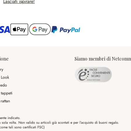
Lasciati ispirare!
ario
ione
Siamo membri di Netcom
ry
 Look
rredo
 tappeti
rattan
ente indicato.
ola volta. Non valido su articoli già scontati e per l’acquisto di buoni regalo.
me tali sono certificati FSC)