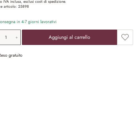
o IVA inclusa, esclusi costi di spedizione.
e articolo:
25898
nsegna in 4-7 giorni lavorativi
ntità prodotto: inserisci il valore desiderat
Aggiun
Aggiungi al carrello
Reso gratuito