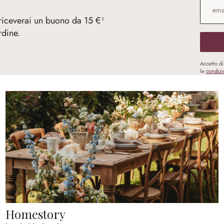
Indirizz
 riceverai un buono da 15 €¹
rdine.
Accetto d
le
condizi
Homestory