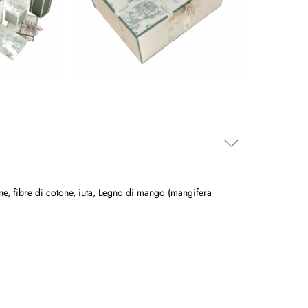
ne
,
fibre di cotone
,
iuta
,
Legno di mango (mangifera