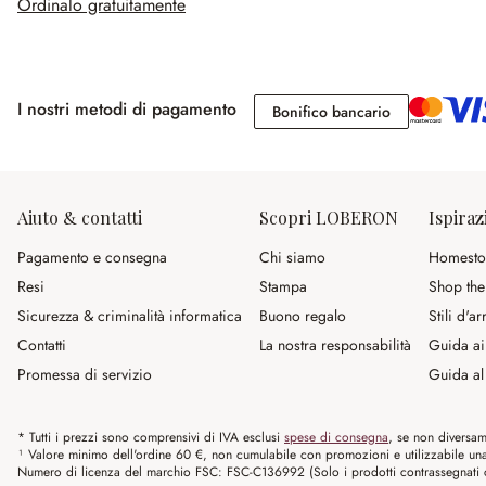
Ordinalo gratuitamente
I nostri metodi di pagamento
Bonifico banc
Bonifico bancario
Aiuto & contatti
Scopri LOBERON
Ispiraz
Pagamento e consegna
Chi siamo
Homesto
Resi
Stampa
Shop the
Sicurezza & criminalità informatica
Buono regalo
Stili d'a
Contatti
La nostra responsabilità
Guida ai
Promessa di servizio
Guida al 
* Tutti i prezzi sono comprensivi di IVA esclusi
spese di consegna
, se non diversam
¹ Valore minimo dell'ordine 60 €, non cumulabile con promozioni e utilizzabile una s
Numero di licenza del marchio FSC: FSC-C136992 (Solo i prodotti contrassegnati co