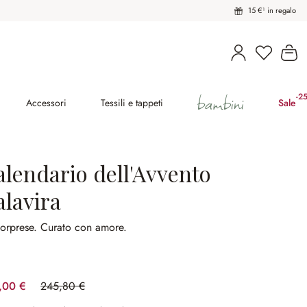
15 €¹ in regalo
Hai 0 pro
Il
bambini
-2
(ri
Accessori
Tessili e tappeti
Sale
alendario dell'Avvento
alavira
sorprese.
Curato con amore.
,00 €
245,80 €
(risparmio 19.45%)