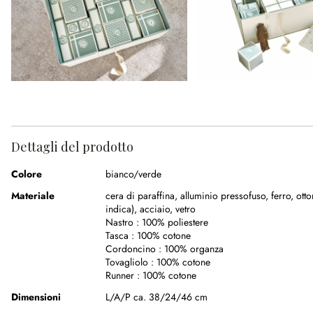
Dettagli del prodotto
Colore
bianco/verde
Materiale
cera di paraffina
,
alluminio pressofuso
,
ferro
,
otto
indica)
,
acciaio
,
vetro
Nastro :
100% poliestere
Tasca :
100% cotone
Cordoncino :
100% organza
Tovagliolo :
100% cotone
Runner :
100% cotone
Dimensioni
L/A/P ca. 38/24/46 cm