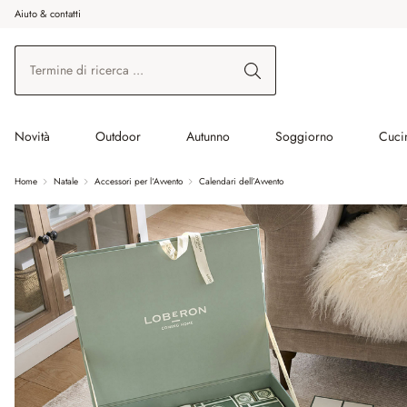
Aiuto & contatti
na al contenuto principale
Vai alla ricerca
Vai alla navigazione principale
Novità
Outdoor
Autunno
Soggiorno
Cuci
Home
Natale
Accessori per l‘Avvento
Calendari dell’Avvento