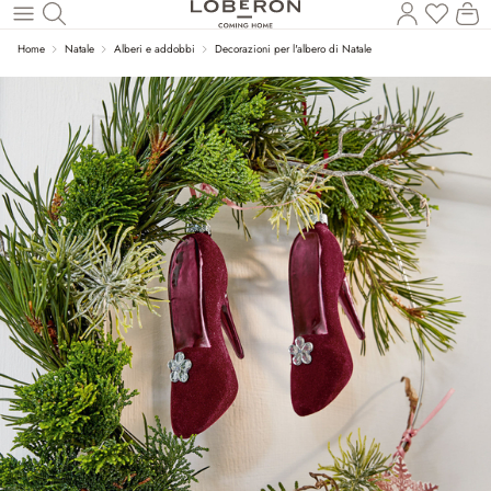
Hai 0 p
Il
Torna al contenuto principale
Home
Natale
Alberi e addobbi
Decorazioni per l'albero di Natale