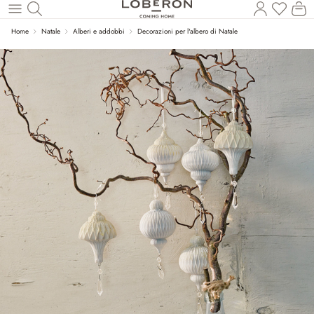
Hai 0 p
Il
Torna al contenuto principale
Home
Natale
Alberi e addobbi
Decorazioni per l'albero di Natale