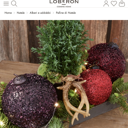
Hai 0 p
Il
Torna al contenuto principale
Home
Natale
Alberi e addobbi
Palline di Natale