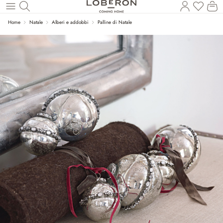
Hai 0 p
Il
Torna al contenuto principale
Home
Natale
Alberi e addobbi
Palline di Natale