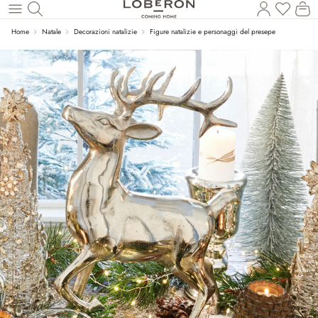
Hai 0 p
Il
Torna al contenuto principale
Home
Natale
Decorazioni natalizie
Figure natalizie e personaggi del presepe