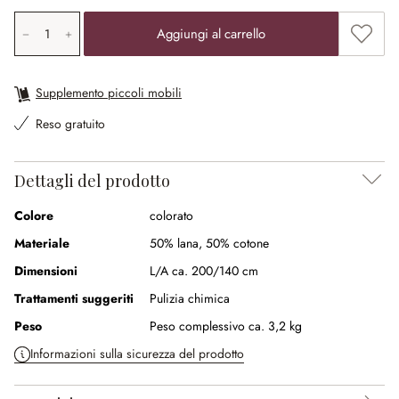
Quantità prodotto: inserisci il valore desiderato o utilizz
Aggiung
Aggiungi al carrello
Supplemento piccoli mobili
Reso gratuito
Dettagli del prodotto
Colore
colorato
Materiale
50% lana
,
50% cotone
Dimensioni
L/A ca. 200/140 cm
Trattamenti suggeriti
Pulizia chimica
Peso
Peso complessivo ca. 3,2 kg
Informazioni sulla sicurezza del prodotto