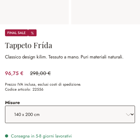
Sale
%
%
Tappeto Frída
Classico design kilim.
Tessuto a mano.
Puri materiali naturali.
96,75 €
298,00 €
(risparmio 67.53%)
Prezzo IVA inclusa, esclusi costi di spedizione.
Codice articolo:
22556
seleziona
Misure
Consegna in 5-8 giorni lavorativi