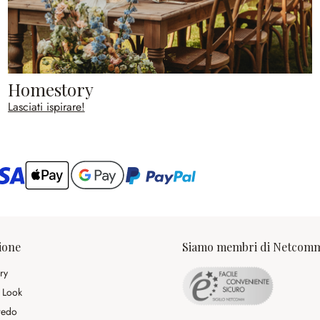
Homestory
Lasciati ispirare!
ario
ione
Siamo membri di Netcom
ry
 Look
rredo