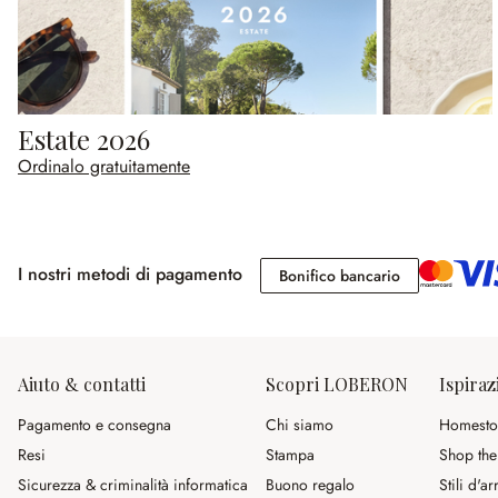
Estate 2026
Ordinalo gratuitamente
I nostri metodi di pagamento
Bonifico banc
Bonifico bancario
Aiuto & contatti
Scopri LOBERON
Ispiraz
Pagamento e consegna
Chi siamo
Homesto
Resi
Stampa
Shop the
Sicurezza & criminalità informatica
Buono regalo
Stili d'a