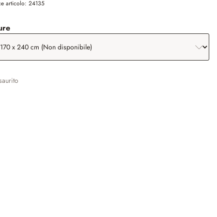
e articolo:
24135
seleziona
ure
aurito