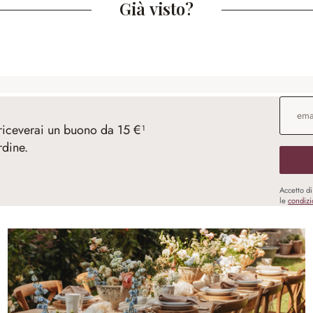
Già visto?
Indirizz
 riceverai un buono da 15 €¹
rdine.
Accetto d
le
condizi