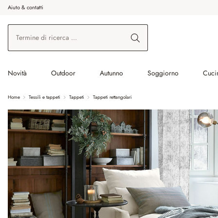
Aiuto & contatti
na al contenuto principale
Vai alla ricerca
Vai alla navigazione principale
Novità
Outdoor
Autunno
Soggiorno
Cuci
Home
Tessili e tappeti
Tappeti
Tappeti rettangolari