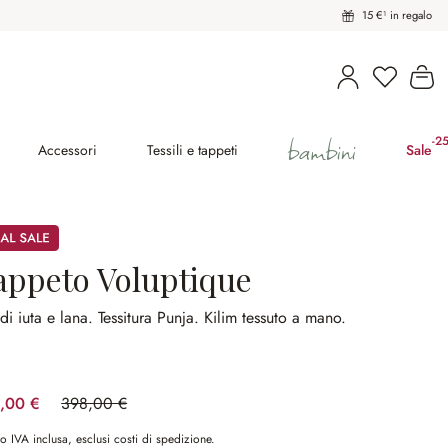
15 €¹ in regalo
Il
bambini
-2
(ri
Accessori
Tessili e tappeti
Sale
appeto Voluptique
di iuta e lana.
Tessitura Punja.
Kilim tessuto a mano.
,00 €
398,00 €
(risparmio 25.13%)
o IVA inclusa, esclusi costi di spedizione.