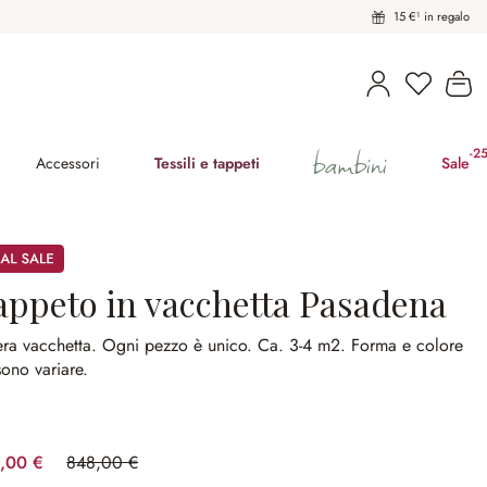
15 €¹ in regalo
Hai 0 pro
Il
bambini
-2
(ri
Accessori
Tessili e tappeti
Sale
appeto in vacchetta Pasadena
era vacchetta.
Ogni pezzo è unico.
Ca. 3-4 m2.
Forma e colore
ono variare.
,00 €
848,00 €
(risparmio 29.48%)