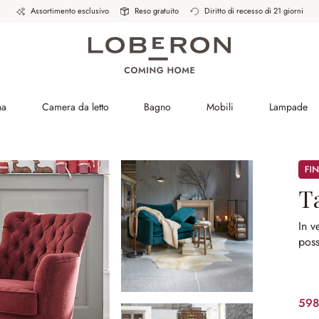
Assortimento esclusivo
Reso gratuito
Diritto di recesso di 21 giorni
na
Camera da letto
Bagno
Mobili
Lampade
Sale
T
In v
poss
598