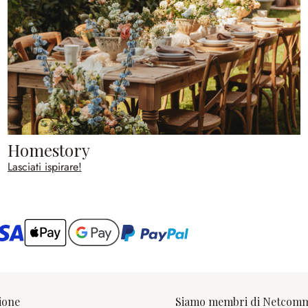
Homestory
Lasciati ispirare!
ario
ione
Siamo membri di Netcom