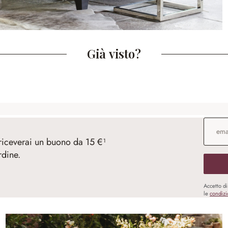
Già visto?
Indirizz
 riceverai un buono da 15 €¹
rdine.
Accetto d
le
condizi