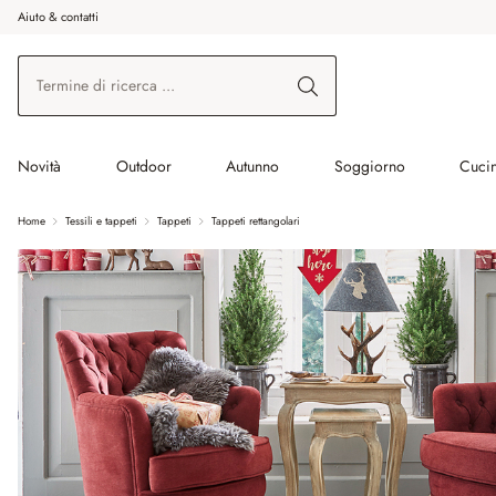
Aiuto & contatti
na al contenuto principale
Vai alla ricerca
Vai alla navigazione principale
Novità
Outdoor
Autunno
Soggiorno
Cuci
Home
Tessili e tappeti
Tappeti
Tappeti rettangolari