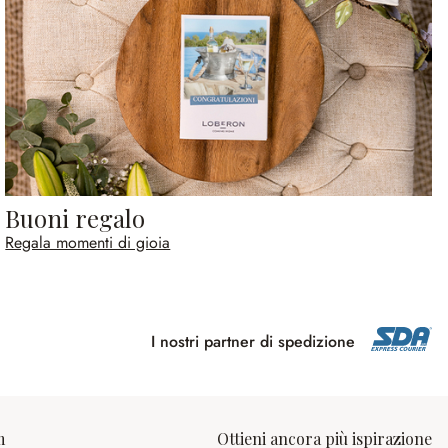
Buoni regalo
Regala momenti di gioia
I nostri partner di spedizione
m
Ottieni ancora più ispirazione