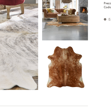
Prezz
Codic
Es