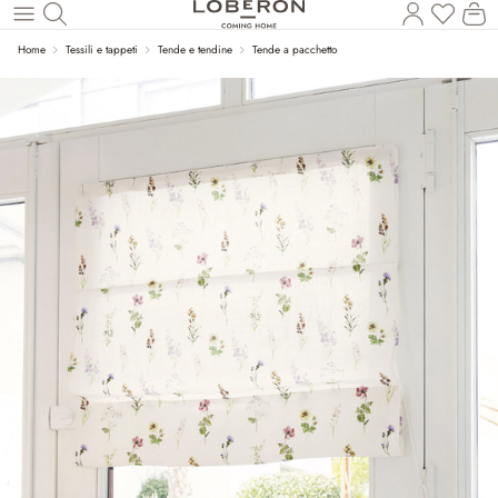
Hai 0 p
Il
Torna al contenuto principale
Home
Tessili e tappeti
Tende e tendine
Tende a pacchetto