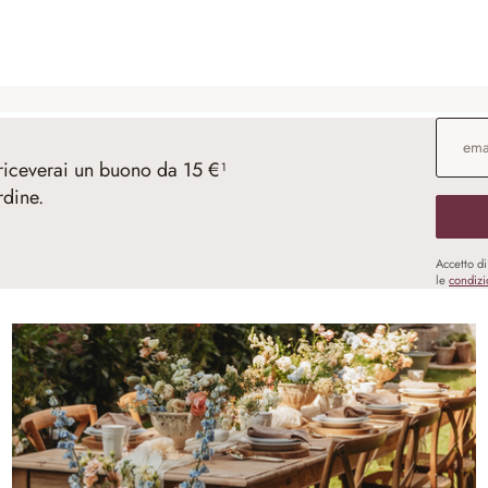
Indirizz
 riceverai un buono da 15 €¹
rdine.
Accetto d
le
condizi