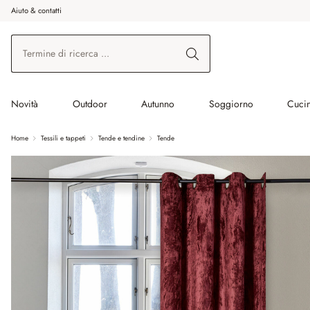
Aiuto & contatti
na al contenuto principale
Vai alla ricerca
Vai alla navigazione principale
Novità
Outdoor
Autunno
Soggiorno
Cuci
Home
Tessili e tappeti
Tende e tendine
Tende