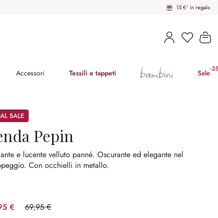
15 €¹ in regalo
Hai 0 pro
Il
bambini
-2
(ri
Accessori
Tessili e tappeti
Sale
enda Pepin
ante e lucente velluto panné.
Oscurante ed elegante nel
ppeggio.
Con occhielli in metallo.
95 €
69,95 €
(risparmio 28.59%)