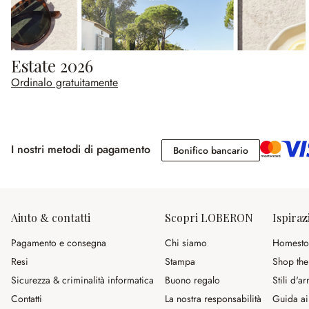
Estate 2026
Ordinalo gratuitamente
I nostri metodi di pagamento
Bonifico banc
Bonifico bancario
Aiuto & contatti
Scopri LOBERON
Ispiraz
Pagamento e consegna
Chi siamo
Homesto
Resi
Stampa
Shop the
Sicurezza & criminalità informatica
Buono regalo
Stili d'a
Contatti
La nostra responsabilità
Guida ai