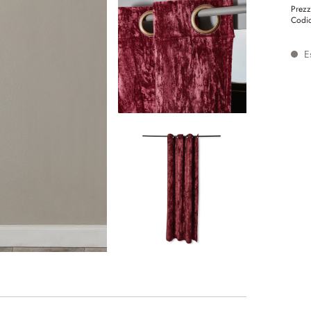
Prezz
Codic
Es