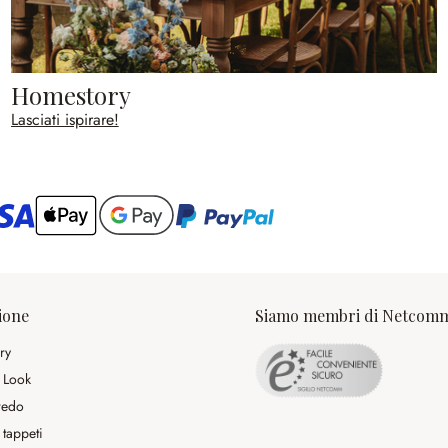
Homestory
Lasciati ispirare!
ario
ione
Siamo membri di Netcom
ry
 Look
rredo
 tappeti