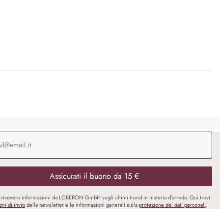
o e-mail
*
Assicurati il buono da 15 €
i ricevere informazioni da LOBERON GmbH sugli ultimi trend in materia d’arredo. Qui trovi
oni di invio
della newsletter e le informazioni generali sulla
protezione dei dati personali
.