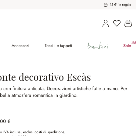
15 €¹ in regalo
Hai 0 pro
Il
bambini
-2
(ri
Accessori
Tessili e tappeti
Sale
onte decorativo Escàs
o con finitura anticata.
Decorazioni artistiche fatte a mano.
Per
bella atmosfera romantica in giardino.
,00 €
o IVA inclusa, esclusi costi di spedizione.