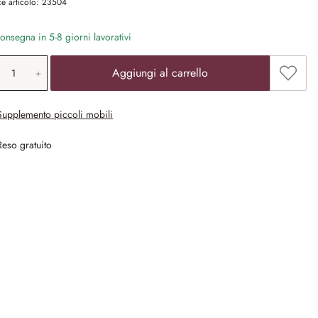
e articolo:
23504
nsegna in 5-8 giorni lavorativi
ntità prodotto: inserisci il valore desiderat
Aggiun
Aggiungi al carrello
Supplemento piccoli mobili
Reso gratuito