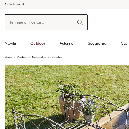
Aiuto & contatti
na al contenuto principale
Vai alla ricerca
Vai alla navigazione principale
Novità
Outdoor
Autunno
Soggiorno
Cuci
Home
Outdoor
Decorazioni da giardino