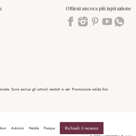
m
Ottieni ancora più ispirazione
Trustpilot
nale. Sono esclusi gli articoli venduti in set. Promozione valida fino
Richiedi il recesso
door
Autunno
Natale
Pasqua