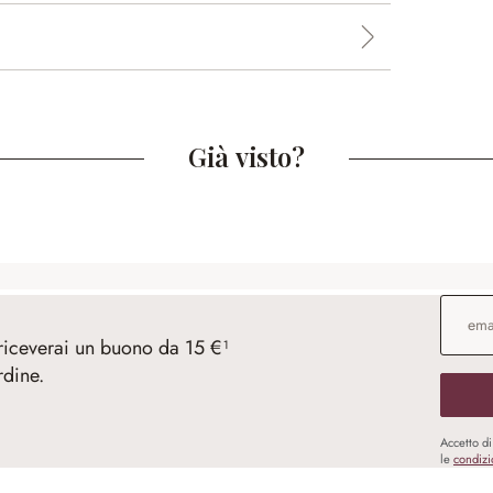
Già visto?
Indirizz
 riceverai un buono da 15 €¹
rdine.
Accetto d
le
condizi