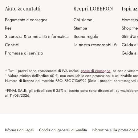
Aiuto & contatti
Scopri LOBERON
Ispiraz
Pagamento e consegna
Chi siamo
Homesto
Resi
Stampa
Shop the
Sicurezza & criminalità informatica
Buono regalo
Stili d'a
Contatti
La nostra responsabilità
Guida ai
Promessa di servizio
Guida al 
* Tutti i prezzi sono comprensivi di IVA esclusi
spese di consegna
, se non diversam
¹ Valore minimo dell'ordine 60 €, non cumulabile con promozioni e utilizzabile una s
Numero di licenza del marchio FSC: FSC-C136992 (Solo i prodotti contrassegnati co
*FINAL SALE: gli articoli con il 25% di sconto extra sono disponibili su ww.loberon.
all’11/08/2026.
Informazioni legali
Condizioni generali di vendita
Informativa sulla protezione d