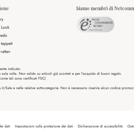
ione
Siamo membri di Netcom
ry
 Look
rredo
 tappeti
rattan
ente indicato.
ola volta. Non valido su articoli già scontati e per l’acquisto di buoni regalo.
me tali sono certificati FSC)
it/Sale e nelle relative sottocategorie. Non è necessario inserire alcun codice promozio
ei dati
Impostazioni sulla protezione dei dati
Dichiarazione di accessibilità
Out