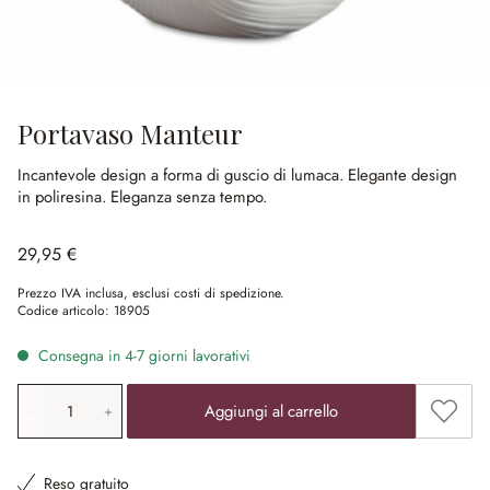
Portavaso Manteur
Incantevole design a forma di guscio di lumaca.
Elegante design
in poliresina.
Eleganza senza tempo.
29,95 €
Prezzo IVA inclusa, esclusi costi di spedizione.
Codice articolo:
18905
Consegna in 4-7 giorni lavorativi
Quantità prodotto: inserisci il valore desiderato o utilizz
Aggiung
Aggiungi al carrello
Reso gratuito