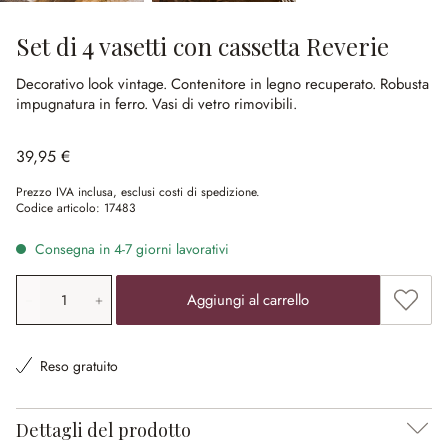
Set di 4 vasetti con cassetta Reverie
Decorativo look vintage.
Contenitore in legno recuperato.
Robusta
impugnatura in ferro.
Vasi di vetro rimovibili.
39,95 €
Prezzo IVA inclusa, esclusi costi di spedizione.
Codice articolo:
17483
Consegna in 4-7 giorni lavorativi
Quantità prodotto: inserisci il valore desiderato o utilizz
Aggiung
Aggiungi al carrello
Reso gratuito
Dettagli del prodotto