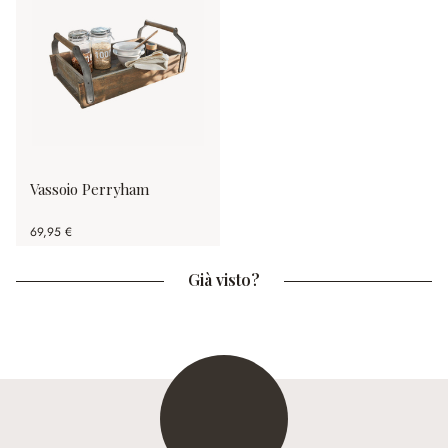
Vassoio Perryham
69,95 €
Già visto?