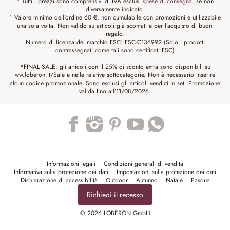
* Tutti i prezzi sono comprensivi di IVA esclusi
spese di consegna
, se non
diversamente indicato.
¹ Valore minimo dell'ordine 60 €, non cumulabile con promozioni e utilizzabile
una sola volta. Non valido su articoli già scontati e per l’acquisto di buoni
regalo.
Numero di licenza del marchio FSC: FSC-C136992 (Solo i prodotti
contrassegnati come tali sono certificati FSC)
*FINAL SALE: gli articoli con il 25% di sconto extra sono disponibili su
ww.loberon.it/Sale e nelle relative sottocategorie. Non è necessario inserire
alcun codice promozionale. Sono esclusi gli articoli venduti in set. Promozione
valida fino all’11/08/2026.
Trustpilot
Informazioni legali
Condizioni generali di vendita
Informativa sulla protezione dei dati
Impostazioni sulla protezione dei dati
Dichiarazione di accessibilità
Outdoor
Autunno
Natale
Pasqua
Richiedi il recesso
© 2026 LOBERON GmbH