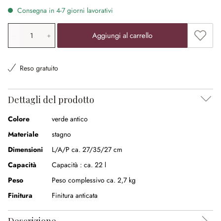
Consegna in 4-7 giorni lavorativi
Quantità prodotto: inserisci il valore desiderato o utilizz
Aggiung
Aggiungi al carrello
Reso gratuito
Dettagli del prodotto
Colore
verde antico
Materiale
stagno
Dimensioni
L/A/P ca. 27/35/27 cm
Capacità
Capacità :
ca. 22 l
Peso
Peso complessivo ca. 2,7 kg
Finitura
Finitura anticata