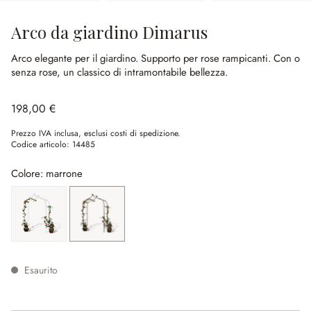
Arco da giardino Dimarus
Arco elegante per il giardino.
Supporto per rose rampicanti.
Con o
senza rose, un classico di intramontabile bellezza.
198,00 €
Prezzo IVA inclusa, esclusi costi di spedizione.
Codice articolo:
14485
Colore: marrone
bianco antico
marrone
(Quest'opzione non è al momento disponibile.)
Esaurito