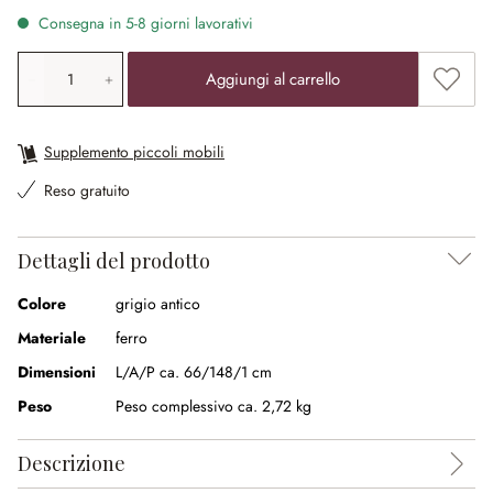
Consegna in 5-8 giorni lavorativi
Quantità prodotto: inserisci il valore desiderato o utilizz
Aggiung
Aggiungi al carrello
Supplemento piccoli mobili
Reso gratuito
Dettagli del prodotto
Colore
grigio antico
Materiale
ferro
Dimensioni
L/A/P ca. 66/148/1 cm
Peso
Peso complessivo ca. 2,72 kg
Descrizione