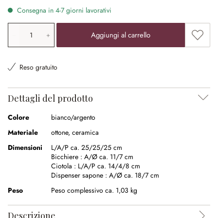
Consegna in 4-7 giorni lavorativi
Quantità prodotto: inserisci il valore desiderato o utilizz
Aggiung
Aggiungi al carrello
Reso gratuito
Dettagli del prodotto
Colore
bianco/argento
Materiale
ottone
,
ceramica
Dimensioni
L/A/P ca. 25/25/25 cm
Bicchiere :
A/Ø ca. 11/7 cm
Ciotola :
L/A/P ca. 14/4/8 cm
Dispenser sapone :
A/Ø ca. 18/7 cm
Peso
Peso complessivo ca. 1,03 kg
Descrizione