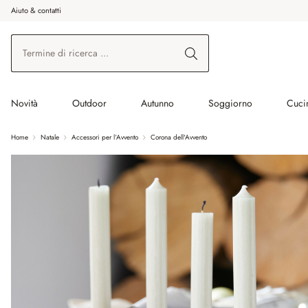
Aiuto & contatti
na al contenuto principale
Vai alla ricerca
Vai alla navigazione principale
Novità
Outdoor
Autunno
Soggiorno
Cuci
Home
Natale
Accessori per l‘Avvento
Corona dell'Avvento