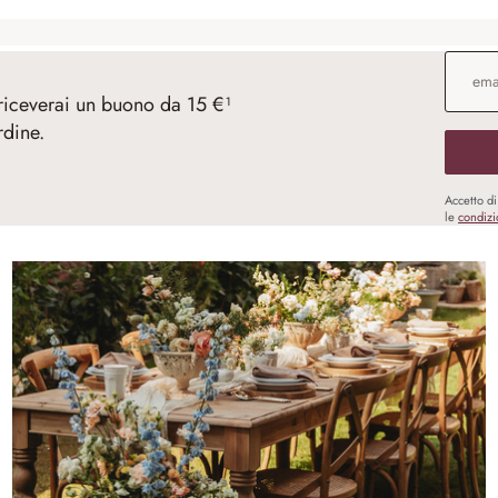
Indirizz
 riceverai un buono da 15 €¹
rdine.
Accetto d
le
condizi