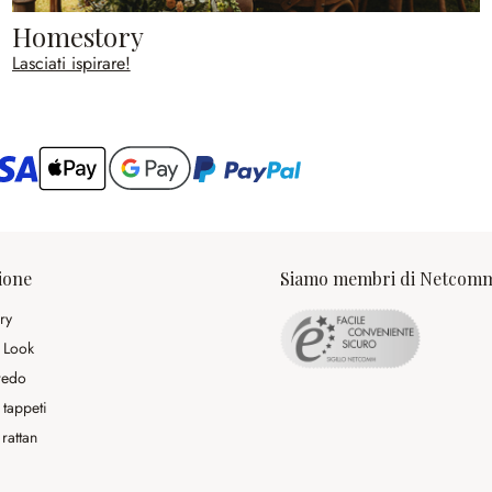
Homestory
Lasciati ispirare!
ario
ione
Siamo membri di Netcom
ry
 Look
rredo
 tappeti
rattan