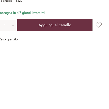
e articolo:
18422
nsegna in 4-7 giorni lavorativi
ntità prodotto: inserisci il valore desiderat
Aggiun
Aggiungi al carrello
Reso gratuito