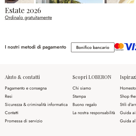
Estate 2026
Ordinalo gratuitamente
I nostri metodi di pagamento
Bonifico banc
Bonifico bancario
Aiuto & contatti
Scopri LOBERON
Ispiraz
Pagamento e consegna
Chi siamo
Homesto
Resi
Stampa
Shop the
Sicurezza & criminalità informatica
Buono regalo
Stili d'a
Contatti
La nostra responsabilità
Guida ai
Promessa di servizio
Guida al 