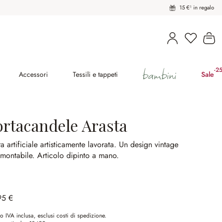
15 €¹ in regalo
Hai 0 pro
Il
bambini
-2
(ri
Accessori
Tessili e tappeti
Sale
ortacandele Arasta
ra artificiale artisticamente lavorata.
Un design vintage
amontabile.
Articolo dipinto a mano.
95 €
o IVA inclusa, esclusi costi di spedizione.