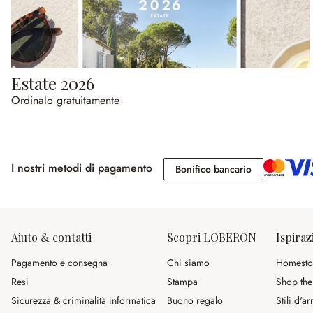
Estate 2026
Ordinalo gratuitamente
I nostri metodi di pagamento
Bonifico banc
Bonifico bancario
Aiuto & contatti
Scopri LOBERON
Ispiraz
Pagamento e consegna
Chi siamo
Homesto
Resi
Stampa
Shop the
Sicurezza & criminalità informatica
Buono regalo
Stili d'a