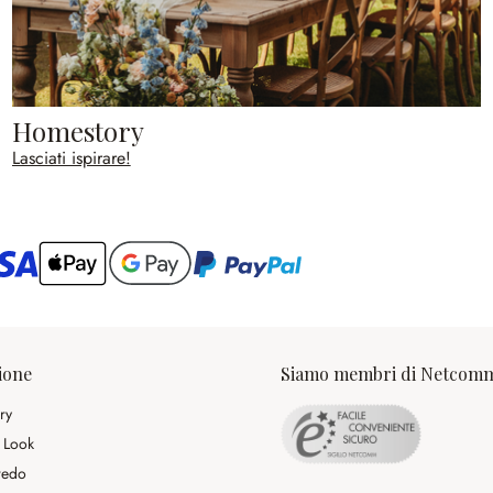
Homestory
Lasciati ispirare!
ario
ione
Siamo membri di Netcom
ry
 Look
rredo