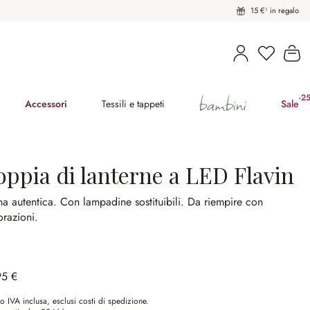
15 €¹ in regalo
Hai 0 pro
Il
bambini
-2
(ri
Accessori
Tessili e tappeti
Sale
oppia di lanterne a LED Flavin
na autentica.
Con lampadine sostituibili.
Da riempire con
razioni.
95 €
o IVA inclusa, esclusi costi di spedizione.