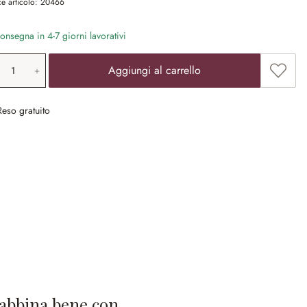
e articolo:
20466
nsegna in 4-7 giorni lavorativi
ntità prodotto: inserisci il valore desiderat
Aggiun
Aggiungi al carrello
Reso gratuito
 abbina bene con