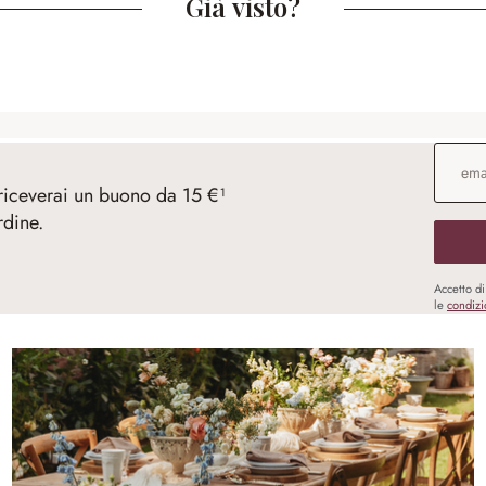
Già visto?
Indirizz
 riceverai un buono da 15 €¹
rdine.
Accetto d
le
condizi