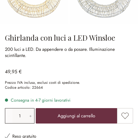
Ghirlanda con luci a LED Winsloe
200 luci a LED.
Da appendere o da posare.
Illuminazione
scintillante.
49,95 €
Prezzo IVA inclusa, esclusi costi di spedizione.
Codice articolo:
22664
Consegna in 4-7 giorni lavorativi
Quantità prodotto: inserisci il valore desiderato o utilizz
Aggiung
Aggiungi al carrello
Reso gratuito