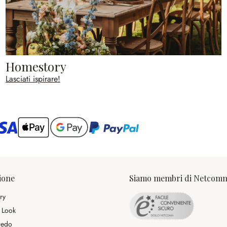
Homestory
Lasciati ispirare!
ario
ione
Siamo membri di Netcom
ry
 Look
rredo