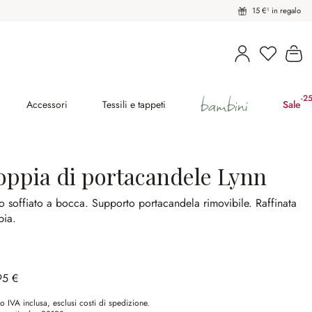
15 €¹ in regalo
Hai 0 pro
Il
bambini
-2
(ri
Accessori
Tessili e tappeti
Sale
oppia di portacandele Lynn
o soffiato a bocca.
Supporto portacandela rimovibile.
Raffinata
pia.
95 €
o IVA inclusa, esclusi costi di spedizione.