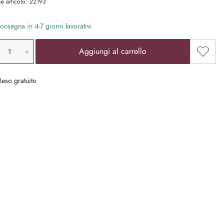
e articolo:
22193
nsegna in 4-7 giorni lavorativi
ntità prodotto: inserisci il valore desiderat
Aggiun
Aggiungi al carrello
Reso gratuito