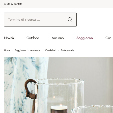
Aiuto & contatti
na al contenuto principale
Vai alla ricerca
Vai alla navigazione principale
Novità
Outdoor
Autunno
Soggiorno
Cuci
Home
Soggiorno
Accessori
Candelieri
Portacandele