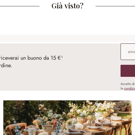
Già visto?
Indirizz
 riceverai un buono da 15 €¹
rdine.
Accetto d
le
condizi