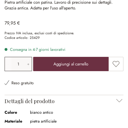
Pietra artificiale con patina.
Lavoro di precisione sui dettagli.
Grazia antica.
Adatta per l'uso all'aperto.
79,95 €
Prezzo IVA inclusa, esclusi costi di spedizione.
Codice articolo:
25429
Consegna in 4-7 giorni lavorativi
Quantità prodotto: inserisci il valore desiderato o utilizz
Aggiung
Aggiungi al carrello
Reso gratuito
Dettagli del prodotto
Colore
bianco antico
Materiale
pietra artificiale