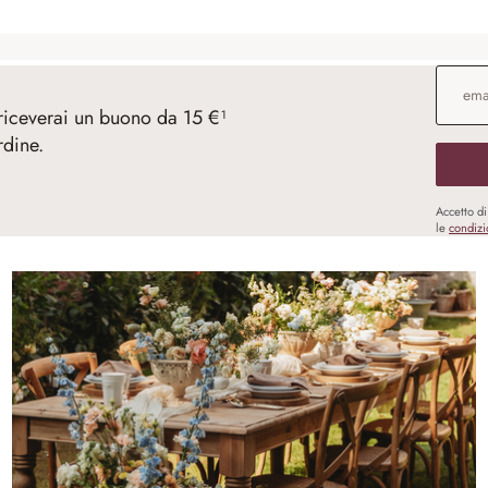
Indirizz
 riceverai un buono da 15 €¹
rdine.
Accetto d
le
condizi