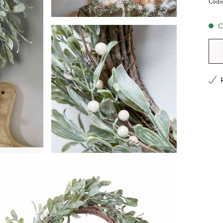
Codic
Co
Qua