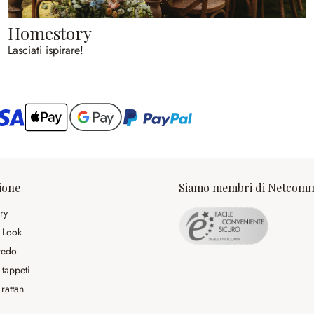
Homestory
Lasciati ispirare!
ario
ione
Siamo membri di Netcom
ry
 Look
rredo
 tappeti
rattan