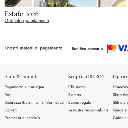
Estate 2026
Ordinalo gratuitamente
I nostri metodi di pagamento
Bonifico banc
Bonifico bancario
Aiuto & contatti
Scopri LOBERON
Ispiraz
Pagamento e consegna
Chi siamo
Homesto
Resi
Stampa
Shop the
Sicurezza & criminalità informatica
Buono regalo
Stili d'a
Contatti
La nostra responsabilità
Guida ai
Promessa di servizio
Guida al 