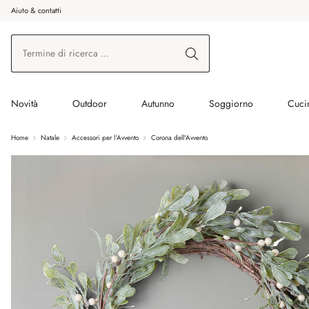
Aiuto & contatti
na al contenuto principale
Vai alla ricerca
Vai alla navigazione principale
Novità
Outdoor
Autunno
Soggiorno
Cuci
Home
Natale
Accessori per l‘Avvento
Corona dell'Avvento