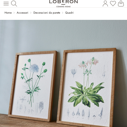
Hai 0 p
Il
Torna al contenuto principale
Home
Accessori
Decorazioni da parete
Quadri