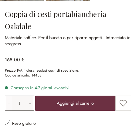
Coppia di cesti portabiancheria
Oakdale
Materiale soffice.
Per il bucato o per riporre oggetti..
Intrecciato in
seagrass.
168,00 €
Prezzo IVA inclusa, esclusi costi di spedizione.
Codice articolo:
14453
Consegna in 4-7 giorni lavorativi
Quantità prodotto: inserisci il valore desiderato o utilizz
Aggiung
Aggiungi al carrello
Reso gratuito