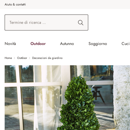
Aiuto & contatti
na al contenuto principale
Vai alla ricerca
Vai alla navigazione principale
Novità
Outdoor
Autunno
Soggiorno
Cuci
Home
Outdoor
Decorazioni da giardino