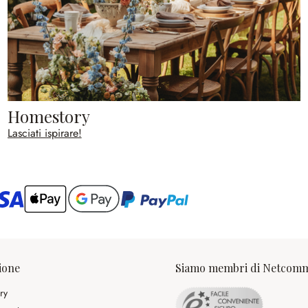
Homestory
Lasciati ispirare!
ario
ione
Siamo membri di Netcom
ry