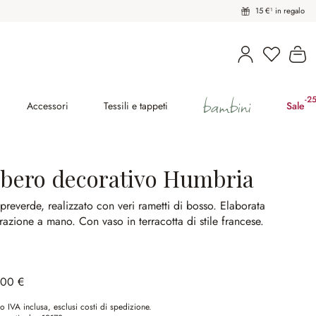
15 €¹ in regalo
Hai 0 pro
Il
bambini
-2
(ri
Accessori
Tessili e tappeti
Sale
lbero decorativo Humbria
reverde, realizzato con veri rametti di bosso.
Elaborata
orazione a mano.
Con vaso in terracotta di stile francese.
,00 €
o IVA inclusa, esclusi costi di spedizione.