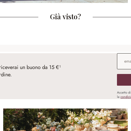
Già visto?
Indirizz
 riceverai un buono da 15 €¹
rdine.
Accetto d
le
condizi