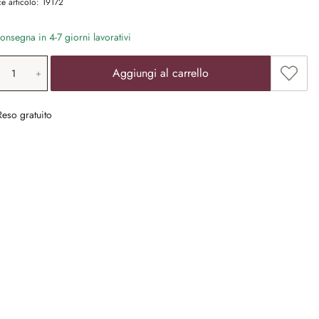
e articolo:
19172
nsegna in 4-7 giorni lavorativi
ntità prodotto: inserisci il valore desiderat
Aggiun
Aggiungi al carrello
Reso gratuito