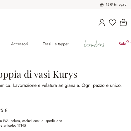
15 €¹ in regalo
Il
bambini
-2
(ri
Accessori
Tessili e tappeti
Sale
oppia di vasi Kurys
amica.
Lavorazione e velatura artigianale.
Ogni pezzo è unico.
95 €
o IVA inclusa, esclusi costi di spedizione.
e articolo:
17145