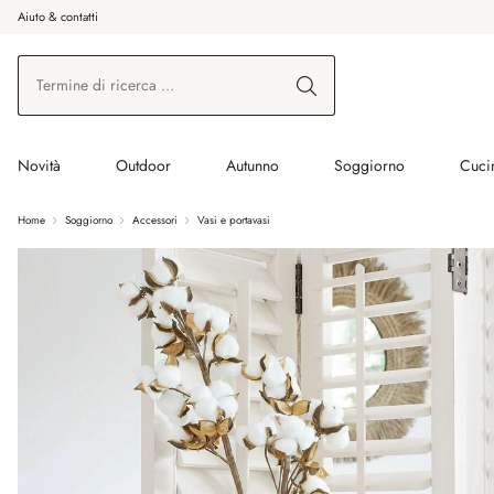
Aiuto & contatti
na al contenuto principale
Vai alla ricerca
Vai alla navigazione principale
Novità
Outdoor
Autunno
Soggiorno
Cuci
Home
Soggiorno
Accessori
Vasi e portavasi