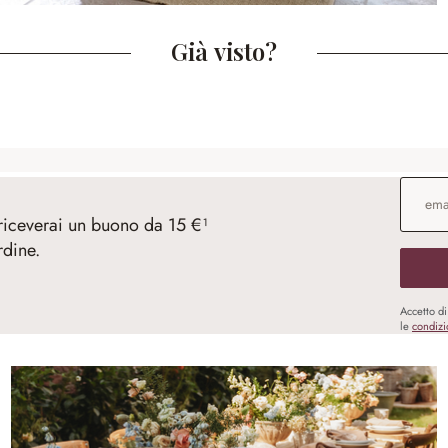
Già visto?
Indirizz
 riceverai un buono da 15 €¹
rdine.
Accetto d
le
condizi