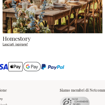
Homestory
Lasciati ispirare!
ario
ione
Siamo membri di Netcom
ry