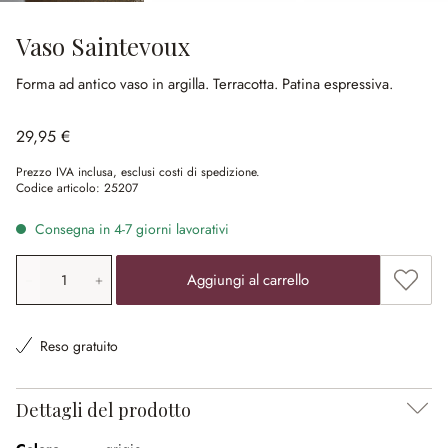
Vaso Saintevoux
Forma ad antico vaso in argilla.
Terracotta.
Patina espressiva.
29,95 €
Prezzo IVA inclusa, esclusi costi di spedizione.
Codice articolo:
25207
Consegna in 4-7 giorni lavorativi
Quantità prodotto: inserisci il valore desiderato o utilizz
Aggiung
Aggiungi al carrello
Reso gratuito
Dettagli del prodotto