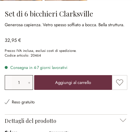
Set di 6 bicchieri Clarksville
Generosa capienza.
Vetro spesso soffiato a bocca.
Bella struttura.
32,95 €
Prezzo IVA inclusa, esclusi costi di spedizione.
Codice articolo:
20464
Consegna in 4-7 giorni lavorativi
Quantità prodotto: inserisci il valore desiderato o utilizz
Aggiung
Aggiungi al carrello
Reso gratuito
Dettagli del prodotto