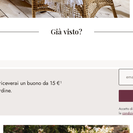
Già visto?
Indirizz
 riceverai un buono da 15 €¹
rdine.
Accetto d
le
condizi