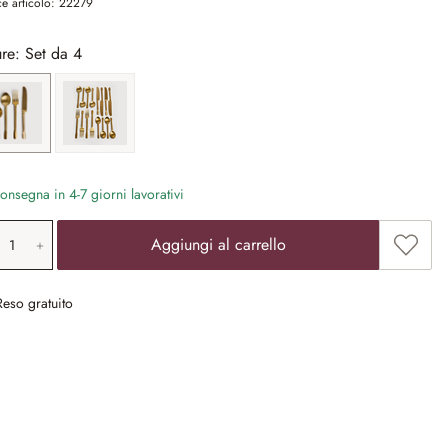
e articolo:
22279
re: Set da 4
Set da 4
Set da 16
nsegna in 4-7 giorni lavorativi
ntità prodotto: inserisci il valore desiderat
Aggiun
Aggiungi al carrello
Reso gratuito