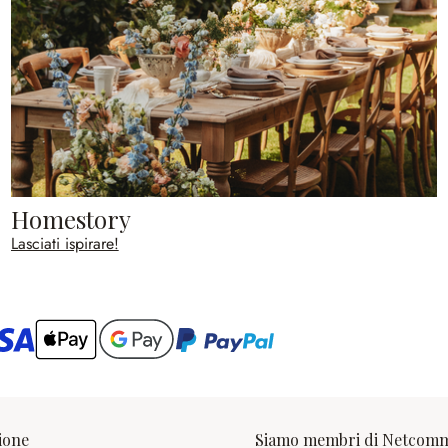
Homestory
Lasciati ispirare!
ario
ione
Siamo membri di Netcom