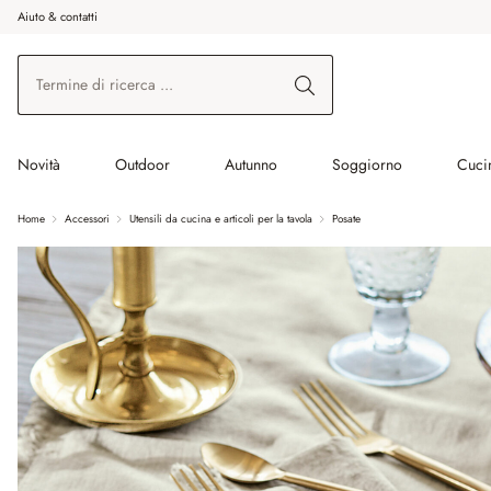
Aiuto & contatti
na al contenuto principale
Vai alla ricerca
Vai alla navigazione principale
Novità
Outdoor
Autunno
Soggiorno
Cuci
Home
Accessori
Utensili da cucina e articoli per la tavola
Posate