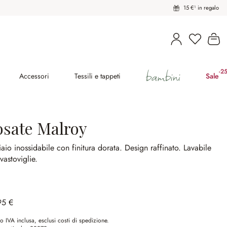
15 €¹ in regalo
Il
bambini
-2
(ri
Accessori
Tessili e tappeti
Sale
osate Malroy
aio inossidabile con finitura dorata.
Design raffinato.
Lavabile
avastoviglie.
95 €
o IVA inclusa, esclusi costi di spedizione.