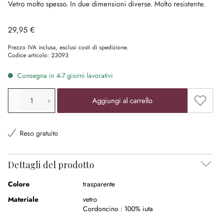
Vetro molto spesso.
In due dimensioni diverse.
Molto resistente.
29,95 €
Prezzo IVA inclusa, esclusi costi di spedizione.
Codice articolo:
23093
Consegna in 4-7 giorni lavorativi
Quantità prodotto: inserisci il valore desiderato o utilizz
Aggiung
Aggiungi al carrello
Reso gratuito
Dettagli del prodotto
Colore
trasparente
Materiale
vetro
Cordoncino :
100% iuta