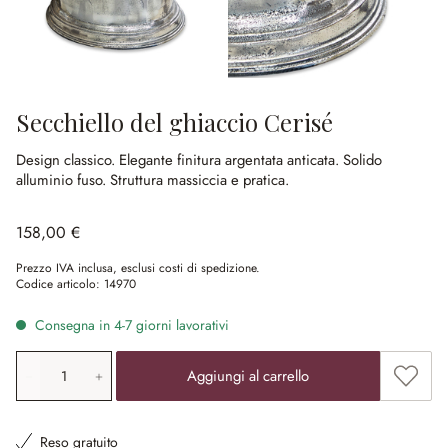
Secchiello del ghiaccio Cerisé
Design classico.
Elegante finitura argentata anticata.
Solido
alluminio fuso.
Struttura massiccia e pratica.
158,00 €
Prezzo IVA inclusa, esclusi costi di spedizione.
Codice articolo:
14970
Consegna in 4-7 giorni lavorativi
Quantità prodotto: inserisci il valore desiderato o utilizz
Aggiung
Aggiungi al carrello
Reso gratuito