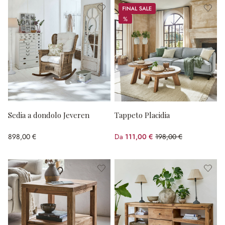
Sale
%
%
Sedia a dondolo Jeveren
Tappeto Placidia
898,00 €
Da
111,00 €
198,00 €
(risparmio 43.94%)