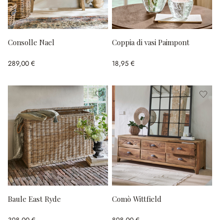
Consolle Nael
Coppia di vasi Paimpont
289,00 €
18,95 €
Baule East Ryde
Comò Wittfield
398,00 €
898,00 €