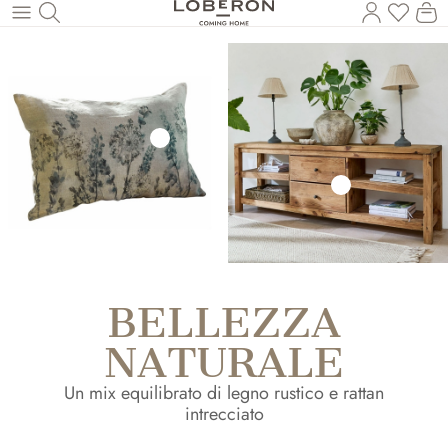
Hai 0 p
Il
Torna al contenuto principale
BELLEZZA
NATURALE
Un mix equilibrato di legno rustico e rattan
intrecciato