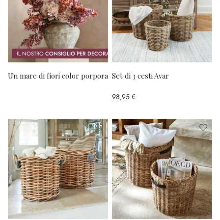
IL NOSTRO
CONSIGLIO PER DECORARE
Un mare di fiori color porpora
Set di 3 cesti Avar
98,95 €