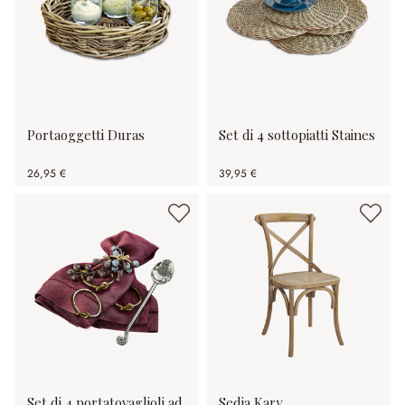
Portaoggetti Duras
Set di 4 sottopiatti Staines
26,95 €
39,95 €
Set di 4 portatovaglioli ad
Sedia Kary