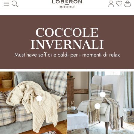
Hai 0 p
Il
Torna al contenuto principale
COCCOLE
INVERNALI
Must have soffici e caldi per i momenti di relax