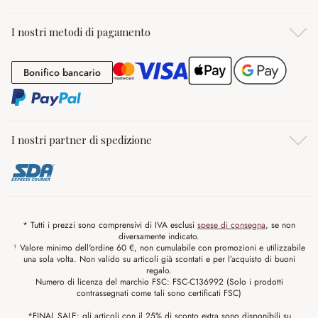
I nostri metodi di pagamento
Bonifico bancario
Bonifico bancario
I nostri partner di spedizione
* Tutti i prezzi sono comprensivi di IVA esclusi
spese di consegna
, se non
diversamente indicato.
¹ Valore minimo dell'ordine 60 €, non cumulabile con promozioni e utilizzabile
una sola volta. Non valido su articoli già scontati e per l’acquisto di buoni
regalo.
Numero di licenza del marchio FSC: FSC-C136992 (Solo i prodotti
contrassegnati come tali sono certificati FSC)
*FINAL SALE: gli articoli con il 25% di sconto extra sono disponibili su