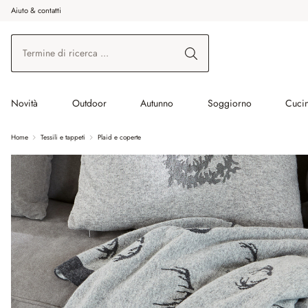
Aiuto & contatti
na al contenuto principale
Vai alla ricerca
Vai alla navigazione principale
Novità
Outdoor
Autunno
Soggiorno
Cuci
Home
Tessili e tappeti
Plaid e coperte