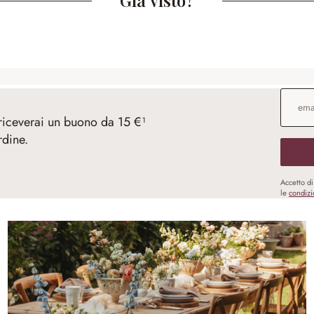
Indirizz
 riceverai un buono da 15 €¹
rdine.
Accetto d
le
condizi