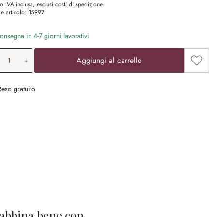
o IVA inclusa, esclusi costi di spedizione.
e articolo:
15997
nsegna in 4-7 giorni lavorativi
ntità prodotto: inserisci il valore desiderat
Aggiun
Aggiungi al carrello
Reso gratuito
 abbina bene con