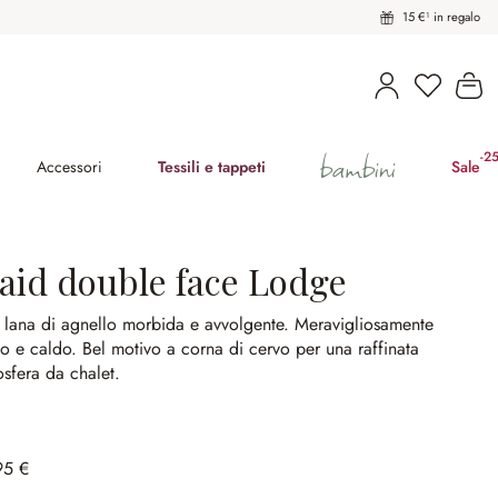
15 €¹ in regalo
Hai 0 pro
Il
bambini
-2
(ri
Accessori
Tessili e tappeti
Sale
laid double face Lodge
lana di agnello morbida e avvolgente.
Meravigliosamente
co e caldo.
Bel motivo a corna di cervo per una raffinata
sfera da chalet.
95 €