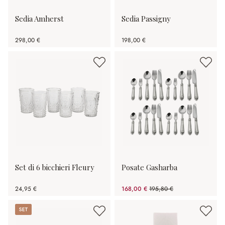
Sedia Amherst
Sedia Passigny
298,00 €
198,00 €
Set di 6 bicchieri Fleury
Posate Gasharba
24,95 €
168,00 €
195,80 €
(risparmio 14.2%)
Set