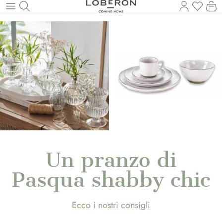
Hai 0 p
Il
Torna al contenuto principale
Un pranzo di
Pasqua shabby chic
Ecco i nostri consigli