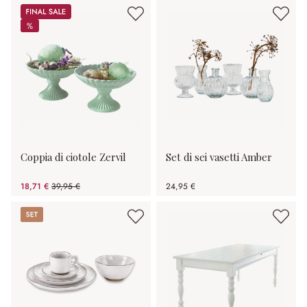
Sale
%
%
Coppia di ciotole Zervil
Set di sei vasetti Amber
18,71 €
39,95 €
24,95 €
(risparmio 53.17%)
Set